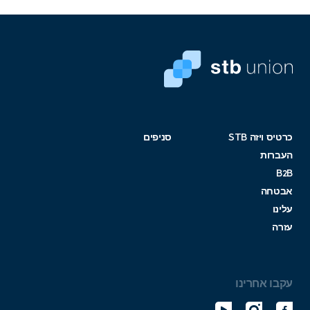
כרטיס ויזה STB
סניפים
העברות
B2B
אבטחה
עלינו
עזרה
עקבו אחרינו