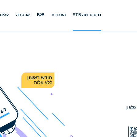
כרטיס ויזה STB
העברות
B2B
אבטחה
עלינו
חודש ראשון
ללא עלות
טלפון