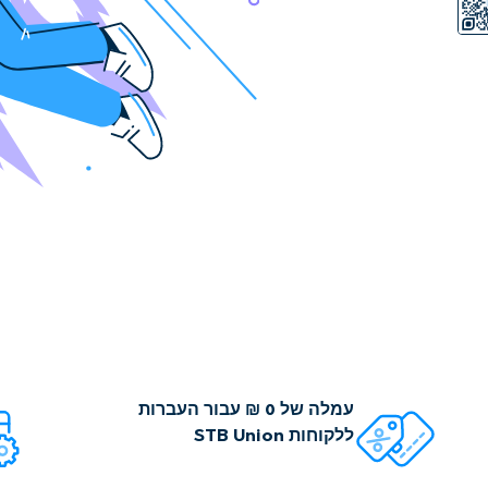
עמלה של 0 ₪ עבור העברות
ללקוחות STB Union